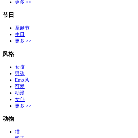
更多
>>
节日
圣诞节
生日
更多
>>
风格
女孩
男孩
Emo风
可爱
动漫
女仆
更多
>>
动物
猫