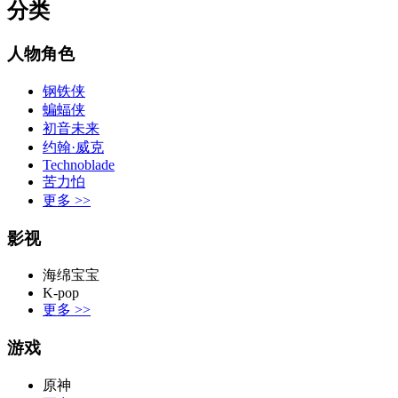
分类
人物角色
钢铁侠
蝙蝠侠
初音未来
约翰·威克
Technoblade
苦力怕
更多
>>
影视
海绵宝宝
K-pop
更多
>>
游戏
原神